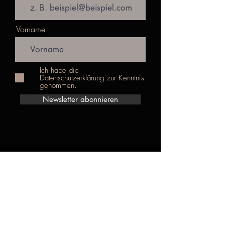
Vorname
Ich habe die
Datenschutzerklärung zur Kenntnis
genommen.
Newsletter abonnieren
love@wildmothering.de
Wild Mothering
Lovers Union
Sexual Muse
Savage Daughters
© 2024 made with love &
Podcast
intention
Blog
by Anna Losse
Impressum& DSGVO