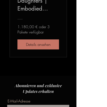
Daughters |
Embodied
Group
Mentoring
1.180,00 € oder 3
Pakete verfügbar
Details ansehen
Abonnieren und exklusive
Updates erhalten
E-Mail-Adresse