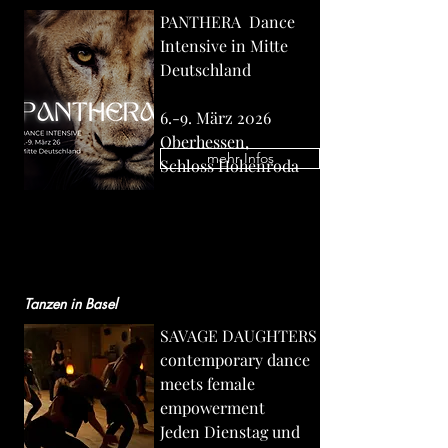
PANTHERA Dance
Intensive in Mitte
Deutschland
6.-9. März 2026
Oberhessen,
mehr Infos
Schloss Hohenroda
Tanzen in Basel
SAVAGE DAUGHTERS
contemporary dance
meets female
empowerment
Jeden Dienstag und