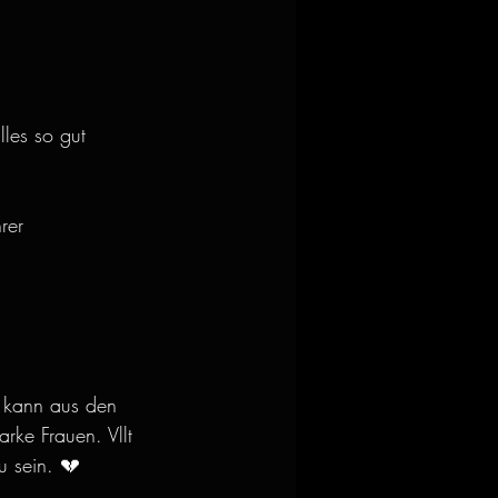
lles so gut 
rer 
 kann aus den 
rke Frauen. Vllt 
u sein. 💔