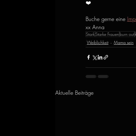
❤️
Buche gerne eine 
Imp
xx Anna
Stark
Starke Frauen
burn out
Weiblichkeit
Mama sein
Aktuelle Beiträge