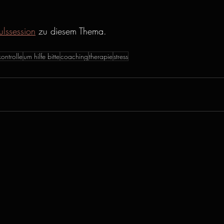
ulssession
 zu diesem Thema.
kontrolle
um hilfe bitte
coaching
therapie
stress